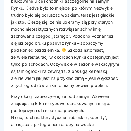
brukowane ulice i chodniki, szczególnie na samym
Rynku. Kiedyś było to miejsce, po którym niezwykle
trudno było się poruszać wózkiem, teraz jest gładkie
jak stół. Cieszę się, że nie upieramy się przy starych,
mocno niepraktycznych rozwiązaniach w imię
zachowania czegoś „starego”. Podobno Poznań też
się już tego bruku pozbył z rynku – zobaczymy
pod koniec października.
Szkoda natomiast,
że wiele restauracji w okolicach Rynku dostępnych jest
tylko po schodach. Oczywiście w sezonie wakacyjnym
są tam ogródki na zewnątrz, z obsługą kelnerską,
ale nie wiem jak jest na przykład zimą – jeśli większość
z tych ogródków znika to mamy pewien problem.
Przy okazji, zauważyłem, że pod samym Wawelem
znajduje się kilka nietypowo oznakowanych miejsc
postojowych dla niepełnosprawnych.
Nie są to charakterystyczne niebieskie „koperty”,
a miejsca z piktogramem osoby na wózku,