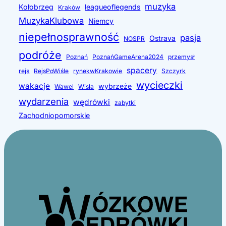
muzyka
Kołobrzeg
leagueoflegends
Kraków
MuzykaKlubowa
Niemcy
niepełnosprawność
pasja
Ostrava
NOSPR
podróże
Poznań
PoznańGameArena2024
przemysł
spacery
rejs
RejsPoWiśle
rynekwKrakowie
Szczyrk
wycieczki
wakacje
wybrzeże
Wawel
Wisła
wydarzenia
wędrówki
zabytki
Zachodniopomorskie