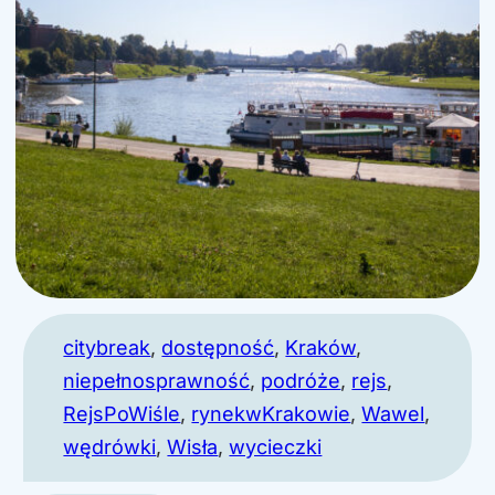
citybreak
, 
dostępność
, 
Kraków
, 
niepełnosprawność
, 
podróże
, 
rejs
, 
RejsPoWiśle
, 
rynekwKrakowie
, 
Wawel
, 
wędrówki
, 
Wisła
, 
wycieczki