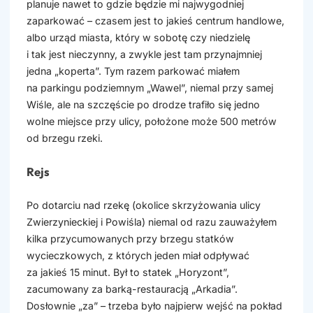
planuje nawet to gdzie będzie mi najwygodniej
zaparkować – czasem jest to jakieś centrum handlowe,
albo urząd miasta, który w sobotę czy niedzielę
i tak jest nieczynny, a zwykle jest tam przynajmniej
jedna „koperta”. Tym razem parkować miałem
na parkingu podziemnym „Wawel”, niemal przy samej
Wiśle, ale na szczęście po drodze trafiło się jedno
wolne miejsce przy ulicy, położone może 500 metrów
od brzegu rzeki.
Rejs
Po dotarciu nad rzekę (okolice skrzyżowania ulicy
Zwierzynieckiej i Powiśla) niemal od razu zauważyłem
kilka przycumowanych przy brzegu statków
wycieczkowych, z których jeden miał odpływać
za jakieś 15 minut. Był to statek „Horyzont”,
zacumowany za barką-restauracją „Arkadia”.
Dosłownie „za” – trzeba było najpierw wejść na pokład