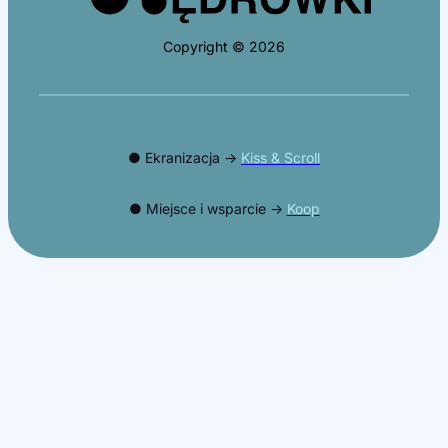
Copyright © 2026
● Ekranizacja →
Kiss & Scroll
● Miejsce i wsparcie →
Koop