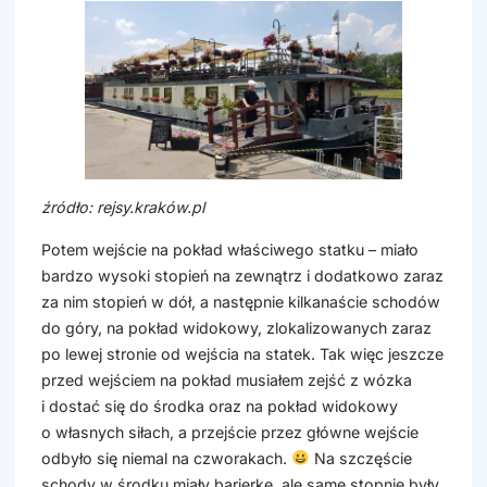
źródło: rejsy.kraków.pl
Potem wejście na pokład właściwego statku – miało
bardzo wysoki stopień na zewnątrz i dodatkowo zaraz
za nim stopień w dół, a następnie kilkanaście schodów
do góry, na pokład widokowy, zlokalizowanych zaraz
po lewej stronie od wejścia na statek. Tak więc jeszcze
przed wejściem na pokład musiałem zejść z wózka
i dostać się do środka oraz na pokład widokowy
o własnych siłach, a przejście przez główne wejście
odbyło się niemal na czworakach.
Na szczęście
schody w środku miały barierkę, ale same stopnie były