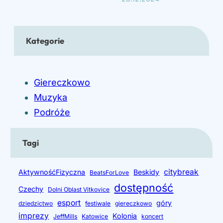
Kategorie
Giereczkowo
Muzyka
Podróże
Tagi
citybreak
AktywnośćFizyczna
Beskidy
BeatsForLove
dostępność
Czechy
Dolni Oblast Vitkovice
esport
góry
dziedzictwo
festiwale
giereczkowo
imprezy
Kolonia
JeffMills
Katowice
koncert