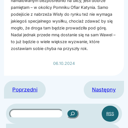
namalowanym bezpośrednio na ulicy, jeśli dobrze
pamiętam – w okolicy Pomniku Ofiar Katynia. Samo
podejście z nabrzeża Wisły do rynku też nie wymaga
jakiegoś specjalnego wysiłku, chociaż zdawać by się
mogło, że droga tam będzie prowadziła pod górę.
Nadal jednak przede mną dostanie się na sam Wawel –
to już będzie o wiele większe wyzwanie, które
zostawiam sobie chyba na przyszły rok.
06.10.2024
Poprzedni
Następny
S
RSS
z
u