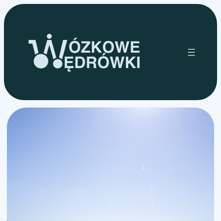
Przejdź
do
treści