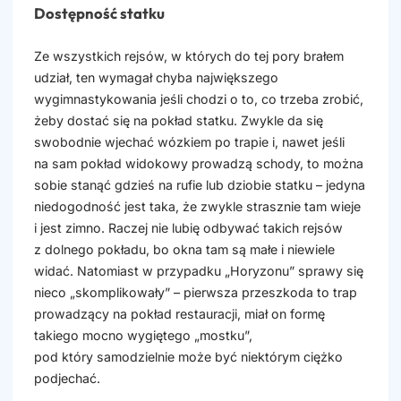
Dostępność statku
Ze wszystkich rejsów, w których do tej pory brałem
udział, ten wymagał chyba największego
wygimnastykowania jeśli chodzi o to, co trzeba zrobić,
żeby dostać się na pokład statku. Zwykle da się
swobodnie wjechać wózkiem po trapie i, nawet jeśli
na sam pokład widokowy prowadzą schody, to można
sobie stanąć gdzieś na rufie lub dziobie statku – jedyna
niedogodność jest taka, że zwykle strasznie tam wieje
i jest zimno. Raczej nie lubię odbywać takich rejsów
z dolnego pokładu, bo okna tam są małe i niewiele
widać. Natomiast w przypadku „Horyzonu” sprawy się
nieco „skomplikowały” – pierwsza przeszkoda to trap
prowadzący na pokład restauracji, miał on formę
takiego mocno wygiętego „mostku”,
pod który samodzielnie może być niektórym ciężko
podjechać.