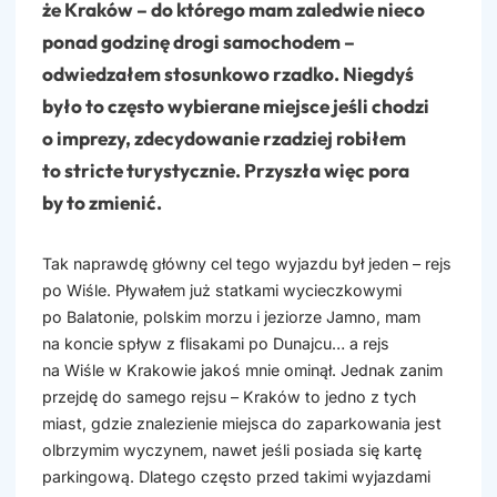
że Kraków – do którego mam zaledwie nieco
ponad godzinę drogi samochodem –
odwiedzałem stosunkowo rzadko. Niegdyś
było to często wybierane miejsce jeśli chodzi
o imprezy, zdecydowanie rzadziej robiłem
to stricte turystycznie. Przyszła więc pora
by to zmienić.
Tak naprawdę główny cel tego wyjazdu był jeden – rejs
po Wiśle. Pływałem już statkami wycieczkowymi
po Balatonie, polskim morzu i jeziorze Jamno, mam
na koncie spływ z flisakami po Dunajcu… a rejs
na Wiśle w Krakowie jakoś mnie ominął. Jednak zanim
przejdę do samego rejsu – Kraków to jedno z tych
miast, gdzie znalezienie miejsca do zaparkowania jest
olbrzymim wyczynem, nawet jeśli posiada się kartę
parkingową. Dlatego często przed takimi wyjazdami