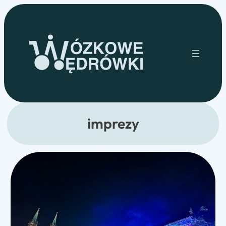
Przejdź
do
treści
imprezy