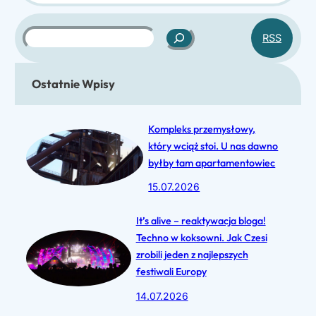
i
u
,
S
n
RSS
M
z
r
u
u
i
Ostatnie Wpisy
k
z
s
a
e
j
e
Kompleks przemysłowy,
u
F
który wciąż stoi. U nas dawno
m
byłby tam apartamentowiec
e
K
s
15.07.2026
o
t
m
It’s alive – reaktywacja bloga!
i
i
Techno w koksowni. Jak Czesi
v
zrobili jeden z najlepszych
k
a
festiwali Europy
s
l
14.07.2026
u
2