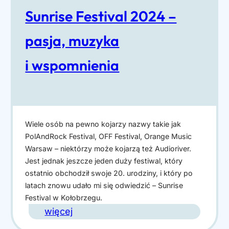
i
Sunrise Festival 2024 –
–
P
pasja, muzyka
a
i wspomnienia
r
a
d
a
Wiele osób na pewno kojarzy nazwy takie jak
W
PolAndRock Festival, OFF Festival, Orange Music
o
Warsaw – niektórzy może kojarzą też Audioriver.
l
Jest jednak jeszcze jeden duży festiwal, który
n
ostatnio obchodził swoje 20. urodziny, i który po
latach znowu udało mi się odwiedzić – Sunrise
o
Festival w Kołobrzegu.
ś
:
więcej
c
S