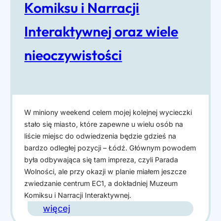
Komiksu i Narracji
a
Interaktywnej oraz wiele
W
nieoczywistości
o
l
n
o
ś
W miniony weekend celem mojej kolejnej wycieczki
stało się miasto, które zapewne u wielu osób na
c
liście miejsc do odwiedzenia będzie gdzieś na
i
bardzo odległej pozycji – Łódź. Głównym powodem
była odbywająca się tam impreza, czyli Parada
Wolności, ale przy okazji w planie miałem jeszcze
zwiedzanie centrum EC1, a dokładniej Muzeum
Komiksu i Narracji Interaktywnej.
:
więcej