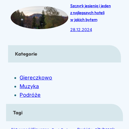
i
Szczyrk jesienią i jeden
0
z najlepszych hoteli
2
N
w jakich byłem
4
a
28.12.2024
–
r
p
r
a
Kategorie
a
s
c
j
j
a
Giereczkowo
i
,
Muzyka
I
m
Podróże
n
u
t
z
Tagi
e
y
r
k