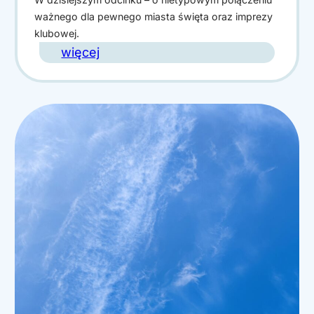
ważnego dla pewnego miasta święta oraz imprezy
klubowej.
:
więcej
K
u
t
n
o
–
Ś
w
i
ę
t
o