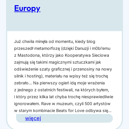
Europy
Już chwila minęła od momentu, kiedy blog
przeszedł metamorfozę (dzięki Danuzji i m0bi’emu
z Mastodona, którzy jako Kooperatywa Sieciowa
zajmują się takimi magicznymi sztuczkami jak
odświeżenie szaty graficznej i przenosiny na nowy
silnik i hosting), materiału na wpisy też się trochę
zebrało… Na pierwszy ogień idą moje wrażenia
z jednego z ostatnich festiwali, na których byłem,
i który przez kilka lat chyba trochę niesprawiedliwie
ignorowałem. Rave w muzeum, czyli 500 artystów
w starym kombinacie Beats for Love odbywa się…
:
więcej
I