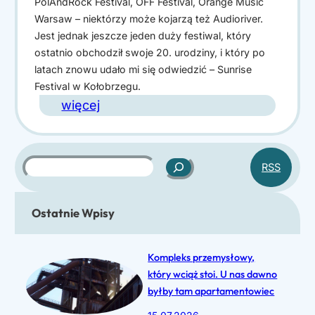
p
PolAndRock Festival, OFF Festival, Orange Music
o
Warsaw – niektórzy może kojarzą też Audioriver.
y
l
Jest jednak jeszcze jeden duży festiwal, który
n
ostatnio obchodził swoje 20. urodziny, i który po
latach znowu udało mi się odwiedzić – Sunrise
o
Festival w Kołobrzegu.
ś
:
więcej
c
S
i
u
,
S
n
RSS
M
z
r
u
u
i
Ostatnie Wpisy
k
z
s
a
e
j
e
Kompleks przemysłowy,
u
F
który wciąż stoi. U nas dawno
m
byłby tam apartamentowiec
e
K