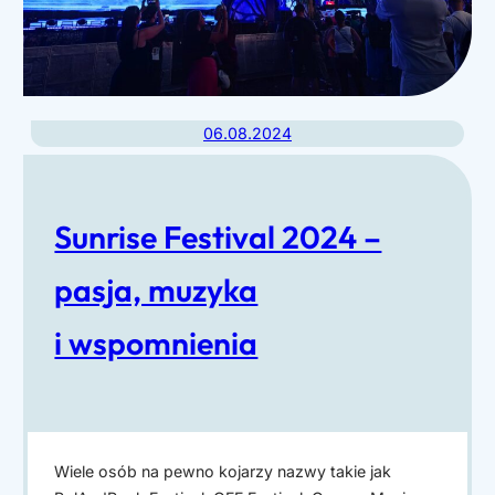
c
w
h
f
Ł
e
o
s
06.08.2024
d
t
z
i
i
Sunrise Festival 2024 –
w
–
a
P
pasja, muzyka
l
a
i
i wspomnienia
r
E
a
u
d
r
a
o
Wiele osób na pewno kojarzy nazwy takie jak
W