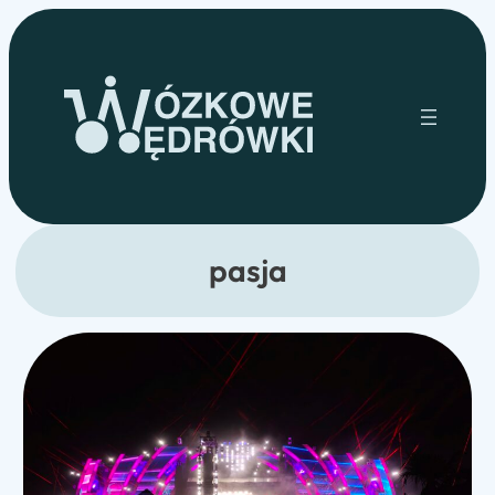
Przejdź
do
treści
pasja