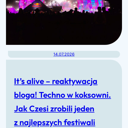
14.07.2026
It’s alive – reaktywacja
bloga! Techno w koksowni.
Jak Czesi zrobili jeden
z najlepszych festiwali