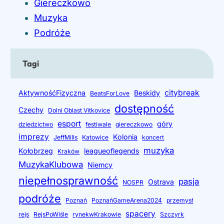
a
Giereczkowo
i
,
Muzyka
I
m
Podróże
n
u
t
z
Tagi
e
y
r
k
citybreak
AktywnośćFizyczna
Beskidy
BeatsForLove
a
a
dostępność
Czechy
Dolni Oblast Vitkovice
k
i
esport
góry
dziedzictwo
festiwale
giereczkowo
t
imprezy
Kolonia
JeffMills
Katowice
koncert
y
muzyka
w
Kołobrzeg
leagueoflegends
Kraków
w
MuzykaKlubowa
Niemcy
s
n
niepełnosprawność
p
pasja
Ostrava
NOSPR
e
o
podróże
Poznań
PoznańGameArena2024
przemysł
j
m
spacery
rejs
RejsPoWiśle
rynekwKrakowie
Szczyrk
o