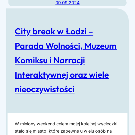
09.09.2024
b
k
b
C
i
z
City break w Łodzi –
n
e
g
Parada Wolności, Muzeum
s
n
i
Komiksu i Narracji
a
z
r
Interaktywnej oraz wiele
W
o
nieoczywistości
o
b
l
i
n
l
o
i
ś
W miniony weekend celem mojej kolejnej wycieczki
j
stało się miasto, które zapewne u wielu osób na
c
e