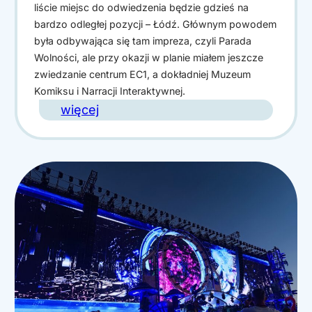
liście miejsc do odwiedzenia będzie gdzieś na
i
d
bardzo odległej pozycji – Łódź. Głównym powodem
e
była odbywająca się tam impreza, czyli Parada
Wolności, ale przy okazji w planie miałem jeszcze
n
zwiedzanie centrum EC1, a dokładniej Muzeum
z
Komiksu i Narracji Interaktywnej.
:
więcej
n
C
a
i
j
t
l
y
e
b
p
r
s
e
z
a
y
k