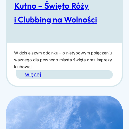
Kutno – Święto Róży
w
a
i Clubbing na Wolności
c
j
a
b
W dzisiejszym odcinku – o nietypowym połączeniu
l
ważnego dla pewnego miasta święta oraz imprezy
klubowej.
o
:
więcej
g
K
a
u
!
t
T
n
e
o
c
–
h