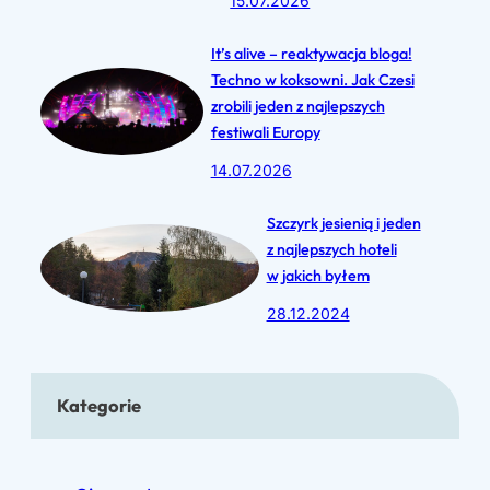
s
15.07.2026
o
t
m
It’s alive – reaktywacja bloga!
i
i
Techno w koksowni. Jak Czesi
v
zrobili jeden z najlepszych
k
a
festiwali Europy
s
l
14.07.2026
u
2
i
Szczyrk jesienią i jeden
0
z najlepszych hoteli
2
N
w jakich byłem
4
a
28.12.2024
–
r
p
r
a
Kategorie
a
s
c
j
j